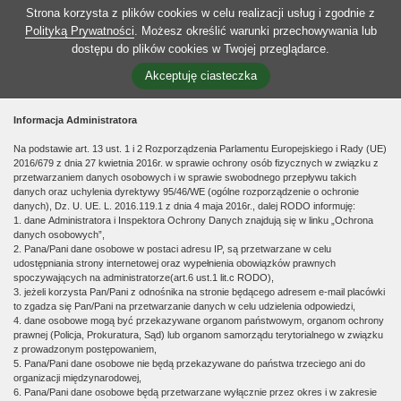
Strona korzysta z plików cookies w celu realizacji usług i zgodnie z
Polityką Prywatności
. Możesz określić warunki przechowywania lub
dostępu do plików cookies w Twojej przeglądarce.
Akceptuję ciasteczka
Informacja Administratora
Na podstawie art. 13 ust. 1 i 2 Rozporządzenia Parlamentu Europejskiego i Rady (UE)
2016/679 z dnia 27 kwietnia 2016r. w sprawie ochrony osób fizycznych w związku z
przetwarzaniem danych osobowych i w sprawie swobodnego przepływu takich
danych oraz uchylenia dyrektywy 95/46/WE (ogólne rozporządzenie o ochronie
danych), Dz. U. UE. L. 2016.119.1 z dnia 4 maja 2016r., dalej RODO informuję:
1. dane Administratora i Inspektora Ochrony Danych znajdują się w linku „Ochrona
danych osobowych”,
2. Pana/Pani dane osobowe w postaci adresu IP, są przetwarzane w celu
udostępniania strony internetowej oraz wypełnienia obowiązków prawnych
spoczywających na administratorze(art.6 ust.1 lit.c RODO),
3. jeżeli korzysta Pan/Pani z odnośnika na stronie będącego adresem e-mail placówki
to zgadza się Pan/Pani na przetwarzanie danych w celu udzielenia odpowiedzi,
4. dane osobowe mogą być przekazywane organom państwowym, organom ochrony
prawnej (Policja, Prokuratura, Sąd) lub organom samorządu terytorialnego w związku
z prowadzonym postępowaniem,
5. Pana/Pani dane osobowe nie będą przekazywane do państwa trzeciego ani do
organizacji międzynarodowej,
6. Pana/Pani dane osobowe będą przetwarzane wyłącznie przez okres i w zakresie