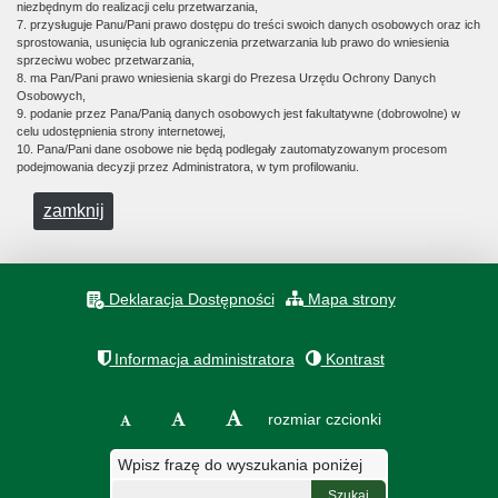
niezbędnym do realizacji celu przetwarzania,
7. przysługuje Panu/Pani prawo dostępu do treści swoich danych osobowych oraz ich
sprostowania, usunięcia lub ograniczenia przetwarzania lub prawo do wniesienia
sprzeciwu wobec przetwarzania,
8. ma Pan/Pani prawo wniesienia skargi do Prezesa Urzędu Ochrony Danych
Osobowych,
9. podanie przez Pana/Panią danych osobowych jest fakultatywne (dobrowolne) w
celu udostępnienia strony internetowej,
10. Pana/Pani dane osobowe nie będą podlegały zautomatyzowanym procesom
podejmowania decyzji przez Administratora, w tym profilowaniu.
zamknij
Deklaracja Dostępności
Mapa strony
Informacja administratora
Kontrast
rozmiar czcionki
Wpisz frazę do wyszukania poniżej